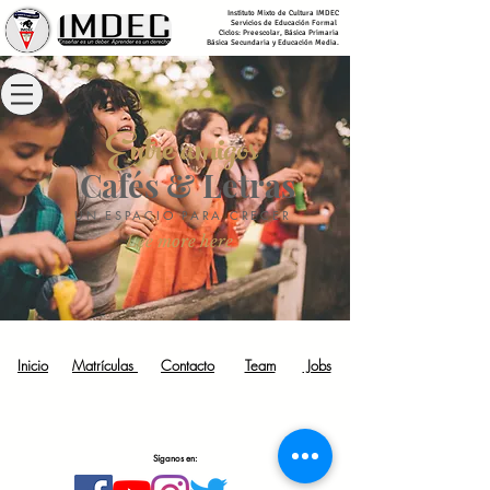
Instituto Mixto de Cultura IMDEC
Servicios de Educación Formal
Ciclos:
Preescolar, Básica Primaria
Básica Secundaria y Educación
Media.
Entre amigos
Cafés & Letras
UN ESPACIO PARA CRECER
Lee more here
Inicio
Matrículas
Contacto
Team
Jobs
Síganos en: