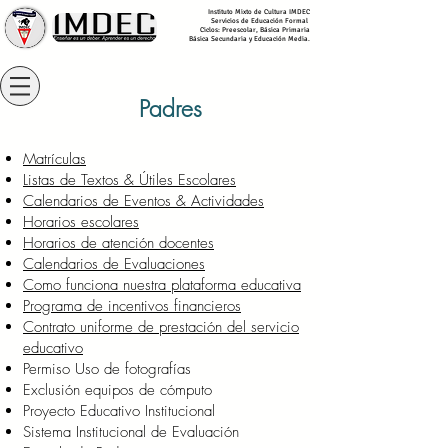
Instituto Mixto de Cultura IMDEC
Servicios de Educación Formal
Ciclos:
Preescolar, Básica Primaria
Básica Secundaria y Educación
Media.
Padres
Matrículas
Listas de Textos & Útiles Escolares
Calendarios de Eventos & Actividades
Horarios escolares
Horarios de atención docentes
Calendarios de Evaluaciones
Como funciona nuestra plataforma educativa
Programa de incentivos financieros
Contrato uniforme de prestación del servicio
educativo
Permiso Uso de fotografías
Exclusión equipos de cómputo
Proyecto Educativo Institucional
Sistema Institucional de Evaluación